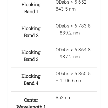
ODabs > 5 652 –
Blocking
843.5 nm
Band 1
ODabs > 6 783.8
Blocking
– 839.2 nm
Band 2
ODabs > 6 864.8
Blocking
– 937.2 nm
Band 3
ODabs > 5 860.5
Blocking
– 1106.6 nm
Band 4
852 nm
Center
Wavelength 1