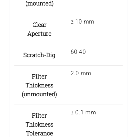
(mounted)
≥ 10 mm
Clear
Aperture
60-40
Scratch-Dig
2.0 mm
Filter
Thickness
(unmounted)
± 0.1 mm
Filter
Thickness
Tolerance