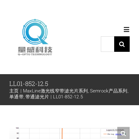
跳
过
内
Toggl
容
Navig
搜
索：
首页
产品中心
LL01-852-12.5
主页
MaxLine激光线窄带滤光片系列
Semrock产品系列
代理品牌
单通带
带通滤光片
LL01-852-12.5
应用中心
下载中心