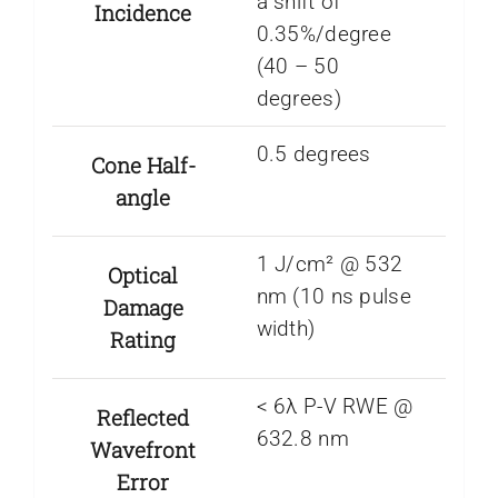
a shift of
Incidence
0.35%/degree
(40 – 50
degrees)
0.5 degrees
Cone Half-
angle
1 J/cm² @ 532
Optical
nm (10 ns pulse
Damage
width)
Rating
< 6λ P-V RWE @
Reflected
632.8 nm
Wavefront
Error