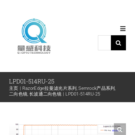
跳
过
内
Toggl
容
Navig
搜
索：
首页
产品中心
LPD01-514RU-25
主页
RazorEdge拉曼滤光片系列
Semrock产品系列
代理品牌
二向色镜
长波通二向色镜
LPD01-514RU-25
应用中心
下载中心