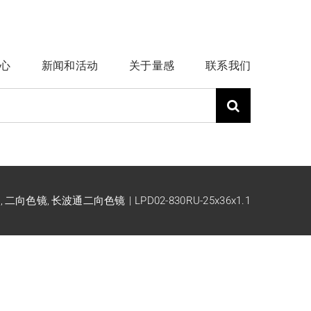
心
新闻和活动
关于量感
联系我们
列
二向色镜
长波通二向色镜
LPD02-830RU-25x36x1.1