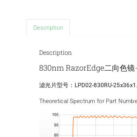
Description
Description
830nm RazorEdge二向
滤光片型号：
LPD02-830RU-25x36x1
Theoretical Spectrum for Part Numbe