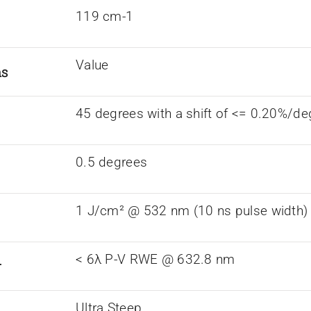
119 cm-1
Value
ns
45 degrees with a shift of <= 0.20%/de
0.5 degrees
1 J/cm² @ 532 nm (10 ns pulse width)
< 6λ P-V RWE @ 632.8 nm
r
Ultra Steep