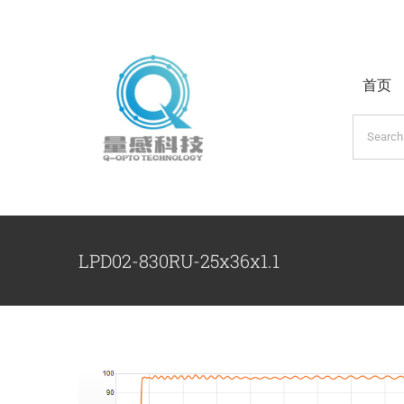
跳
过
内
首页
容
搜
索：
LPD02-830RU-25x36x1.1