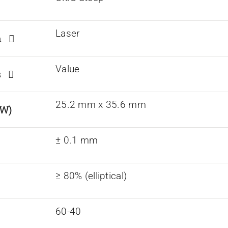
Laser
on
Value
ns
25.2 mm x 35.6 mm
 W)
± 0.1 mm
≥ 80% (elliptical)
60-40