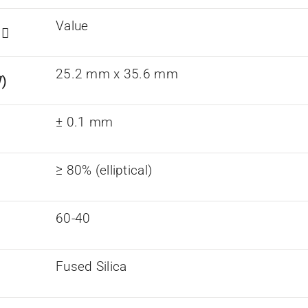
Value
s
25.2 mm x 35.6 mm
)
± 0.1 mm
≥ 80% (elliptical)
60-40
Fused Silica