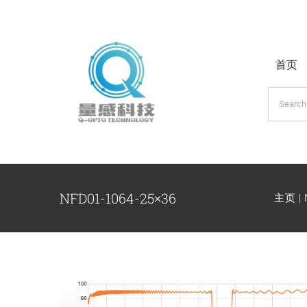
跳
过
内
首页
容
搜
索：
NFD01-1064-25×36
主页