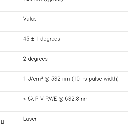
Value
45 ± 1 degrees
2 degrees
1 J/cm² @ 532 nm (10 ns pulse width)
< 6λ P-V RWE @ 632.8 nm
Laser
n