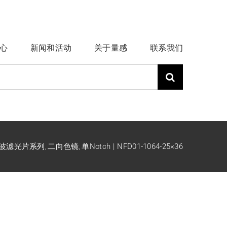
心
新闻和活动
关于量感
联系我们
ch陷波滤光片系列
二向色镜
单Notch
NFD01-1064-25×36