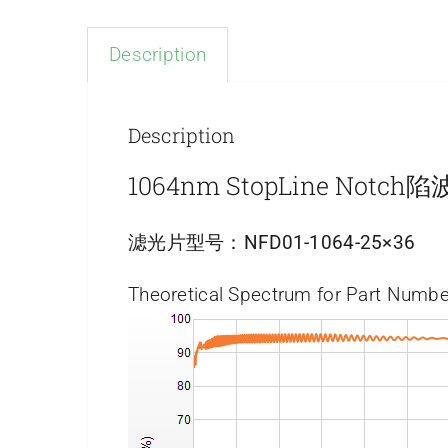
Description
Description
1064nm StopLine No
滤光片型号：
NFD01-1064-25×36
Theoretical Spectrum for Part Numbe