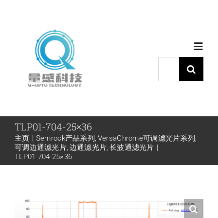
跳
过
内
Toggl
容
Navig
搜
索：
首页
产品中心
TLP01-704-25×36
主页
Semrock产品系列
VersaChrome可调滤光片系列
可调边通滤光片
边通滤光片
长波通滤光片
代理品牌
TLP01-704-25×36
应用中心
下载中心