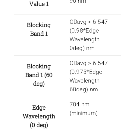
90 nm
Value 1
ODavg > 6 547 –
Blocking
(0.98*Edge
Band 1
Wavelength
0deg) nm
ODavg > 6 547 –
Blocking
(0.975*Edge
Band 1 (60
Wavelength
deg)
60deg) nm
704 nm
Edge
(minimum)
Wavelength
(0 deg)