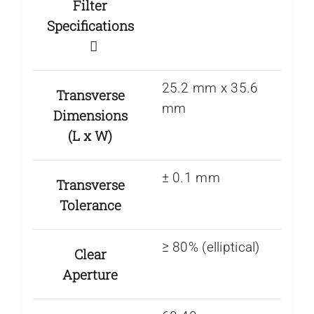
Filter
Specifications
25.2 mm x 35.6
Transverse
mm
Dimensions
(L x W)
± 0.1 mm
Transverse
Tolerance
≥ 80% (elliptical)
Clear
Aperture