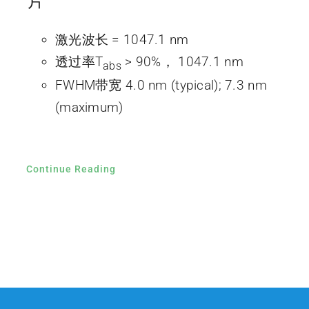
片
激光波长 = 1047.1 nm
透过率T
> 90%， 1047.1 nm
abs
FWHM带宽 4.0 nm (typical); 7.3 nm
(maximum)
Continue Reading