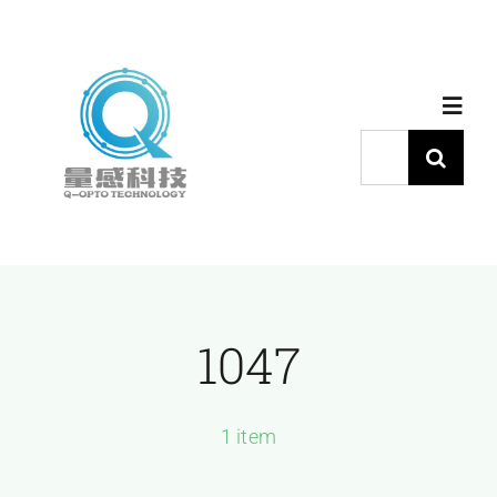
跳
过
内
Toggl
容
Navig
搜
索：
首页
产品中心
1047
代理品牌
应用中心
1 item
下载中心