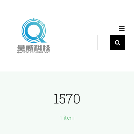
跳
过
内
Toggl
容
Navig
搜
索：
首页
产品中心
1570
代理品牌
应用中心
1 item
下载中心