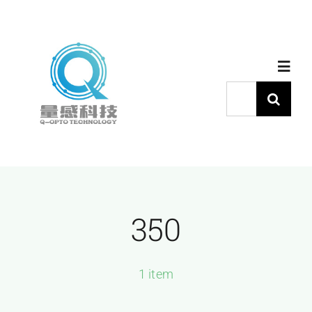
跳
过
内
Toggl
容
Navig
搜
索：
首页
产品中心
350
代理品牌
应用中心
1 item
下载中心