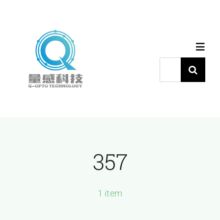
跳
过
内
Toggl
容
Navig
搜
索：
首页
产品中心
357
代理品牌
应用中心
1 item
下载中心