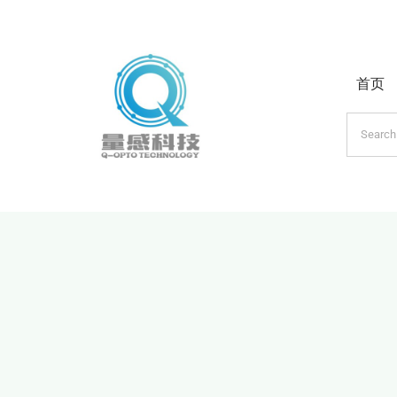
跳
过
内
首页
容
搜
索：