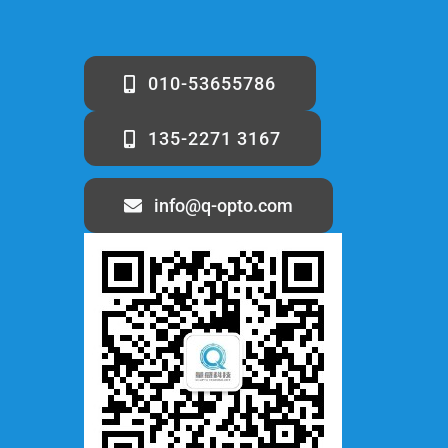
010-53655786
135-2271 3167
info@q-opto.com