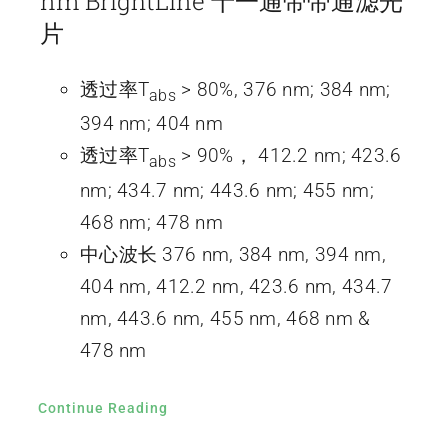
nm BrightLine 十一通带带通滤光
片
透过率T
> 80%, 376 nm; 384 nm;
abs
394 nm; 404 nm
透过率T
> 90%， 412.2 nm; 423.6
abs
nm; 434.7 nm; 443.6 nm; 455 nm;
468 nm; 478 nm
中心波长 376 nm, 384 nm, 394 nm,
404 nm, 412.2 nm, 423.6 nm, 434.7
nm, 443.6 nm, 455 nm, 468 nm &
478 nm
Continue Reading