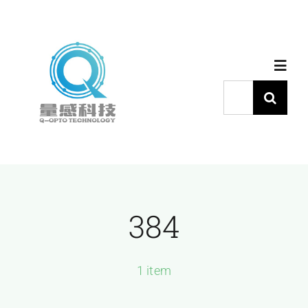
跳
过
内
Toggl
容
Navig
搜
索：
首页
产品中心
384
代理品牌
应用中心
1 item
下载中心