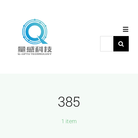
跳
过
内
Toggl
容
Navig
搜
索：
首页
产品中心
385
代理品牌
应用中心
1 item
下载中心