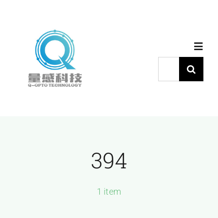
跳
过
内
Toggl
容
Navig
搜
索：
首页
产品中心
394
代理品牌
应用中心
1 item
下载中心