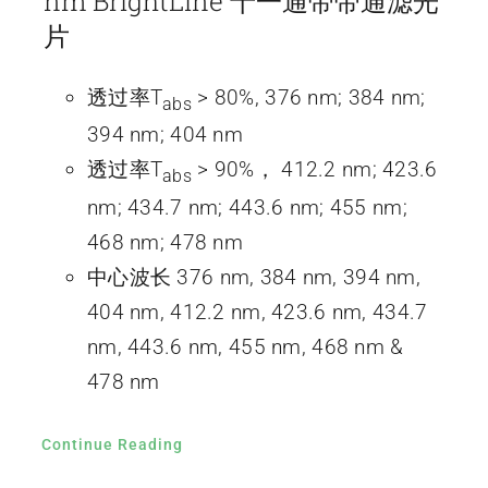
nm BrightLine 十一通带带通滤光
片
透过率T
> 80%, 376 nm; 384 nm;
abs
394 nm; 404 nm
透过率T
> 90%， 412.2 nm; 423.6
abs
nm; 434.7 nm; 443.6 nm; 455 nm;
468 nm; 478 nm
中心波长 376 nm, 384 nm, 394 nm,
404 nm, 412.2 nm, 423.6 nm, 434.7
nm, 443.6 nm, 455 nm, 468 nm &
478 nm
Continue Reading