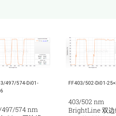
3/497/574-Di01-
FF403/502-Di01-25
36
403/502 nm
/497/574 nm
BrightLine 双