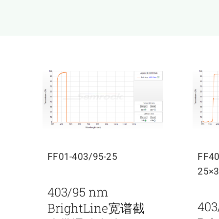
FF01-403/95-25
FF40
25×
403/95 nm
403
BrightLine宽谱截