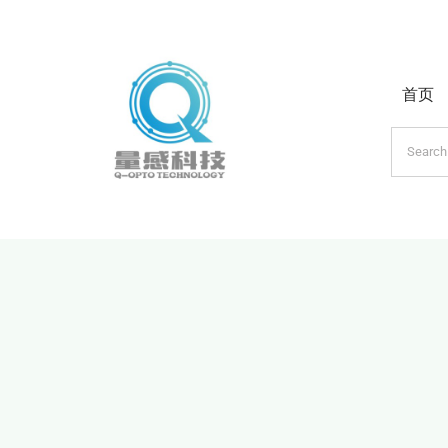
跳
过
内
首页
容
搜
索：