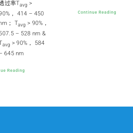
透过率T
>
avg
Continue Reading
90%， 414 – 450
nm； T
> 90%，
avg
507.5 – 528 nm &
T
> 90%， 584
avg
– 645 nm
nue Reading