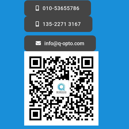
010-53655786
135-2271 3167
info@q-opto.com