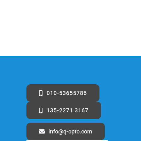
010-53655786
135-2271 3167
info@q-opto.com