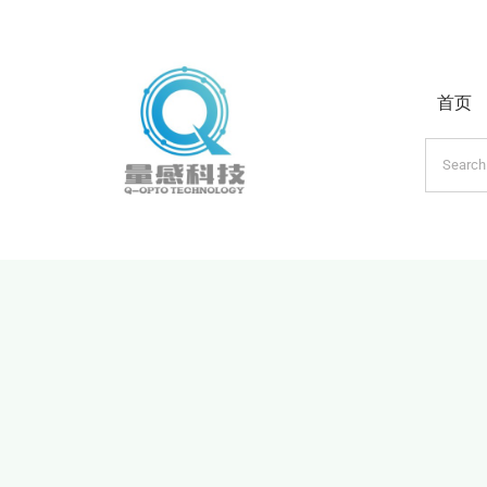
跳
过
内
首页
容
搜
索：