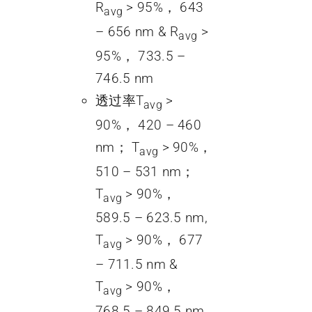
R
> 95%， 643
avg
– 656 nm & R
>
avg
95%， 733.5 –
746.5 nm
透过率T
>
avg
90%， 420 – 460
nm； T
> 90%，
avg
510 – 531 nm；
T
> 90%，
avg
589.5 – 623.5 nm,
T
> 90%， 677
avg
– 711.5 nm &
T
> 90%，
avg
768.5 – 849.5 nm