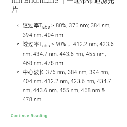
nm BrightLine 十一通带带通滤光
片
透过率T
> 80%, 376 nm; 384 nm;
abs
394 nm; 404 nm
透过率T
> 90%， 412.2 nm; 423.6
abs
nm; 434.7 nm; 443.6 nm; 455 nm;
468 nm; 478 nm
中心波长 376 nm, 384 nm, 394 nm,
404 nm, 412.2 nm, 423.6 nm, 434.7
nm, 443.6 nm, 455 nm, 468 nm &
478 nm
Continue Reading