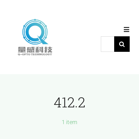
跳
过
内
Toggl
容
Navig
搜
索：
首页
产品中心
412.2
代理品牌
应用中心
1 item
下载中心