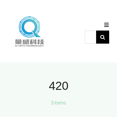
跳
过
内
Togg
容
Navig
搜
索：
首页
产品中心
代理品牌
420
应用中心
3 items
下载中心