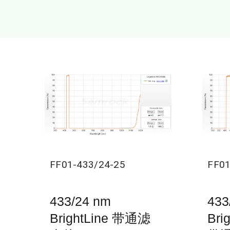
FF01-433/24-25
FF01
433/24 nm
433
BrightLine 带通滤
Bri