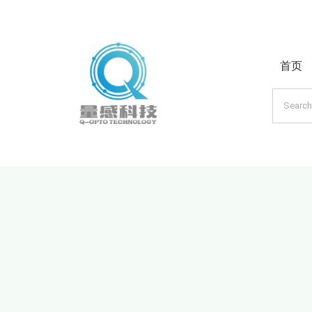
跳
过
内
首页
容
搜
索：