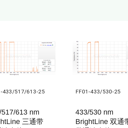
-433/517/613-25
FF01-433/530-25
/517/613 nm
433/530 nm
ghtLine 三通带
BrightLine 双通