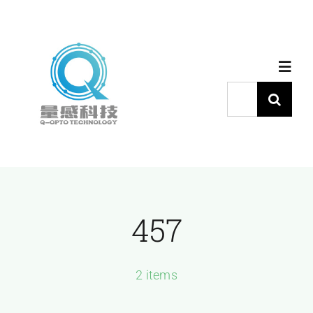
跳
过
内
Toggl
容
Navig
搜
索：
首页
产品中心
457
代理品牌
应用中心
2 items
下载中心