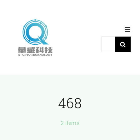
跳
过
内
Toggl
容
Navig
搜
索：
首页
产品中心
468
代理品牌
应用中心
2 items
下载中心