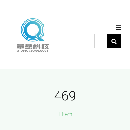
跳
过
内
Toggl
容
Navig
搜
索：
首页
产品中心
469
代理品牌
应用中心
1 item
下载中心