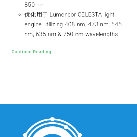
850 nm
优化用于 Lumencor CELESTA light
engine utilizing 408 nm, 473 nm, 545
nm, 635 nm & 750 nm wavelengths
Continue Reading