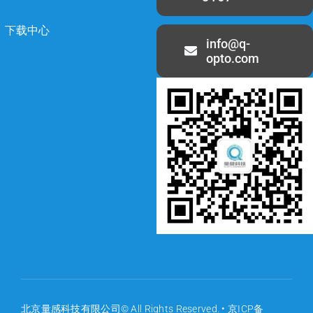
下载中心
info@q-
opto.com
北京量感科技有限公司© All Rights Reserved. •
京ICP备