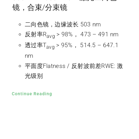
镜，合束/分束镜
二向色镜，边缘波长 503 nm
反射率R
> 98%， 473 – 491 nm
avg
透过率T
> 95%， 514.5 – 647.1
avg
nm
平面度Flatness / 反射波前差RWE: 激
光级别
Continue Reading