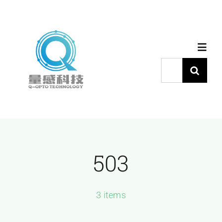
跳
过
内
Toggl
容
Navig
搜
索：
首页
产品中心
503
代理品牌
应用中心
3 items
下载中心