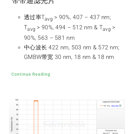
带带通滤光片
透过率T
> 90%, 407 – 437 nm;
avg
T
> 90%, 494 – 512 nm & T
>
avg
avg
90%, 563 – 581 nm
中心波长 422 nm, 503 nm & 572 nm;
GMBW带宽 30 nm, 18 nm & 18 nm
Continue Reading