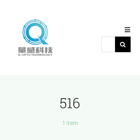
跳
过
内
Toggl
容
Navig
搜
索：
首页
产品中心
516
代理品牌
应用中心
1 item
下载中心