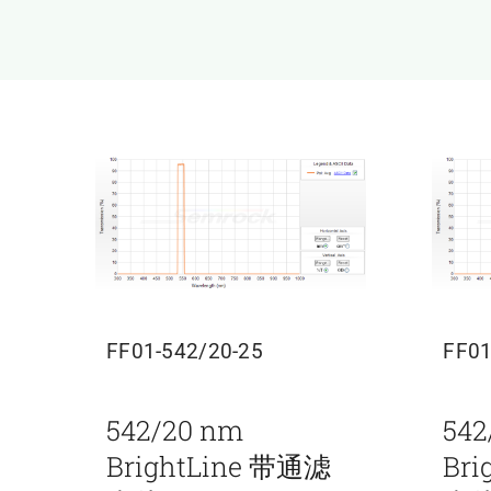
FF01-542/20-25
FF01
542/20 nm
542
BrightLine 带通滤
Br