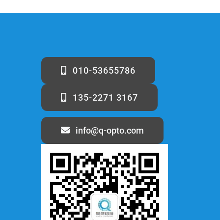
010-53655786
135-2271 3167
info@q-opto.com