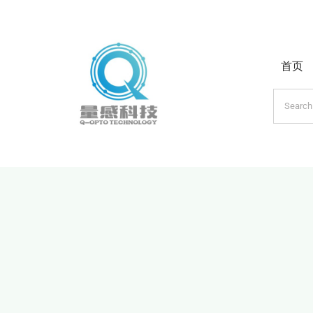
跳
过
内
首页
容
搜
索：