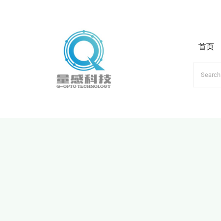
跳
过
内
首页
容
搜
索：