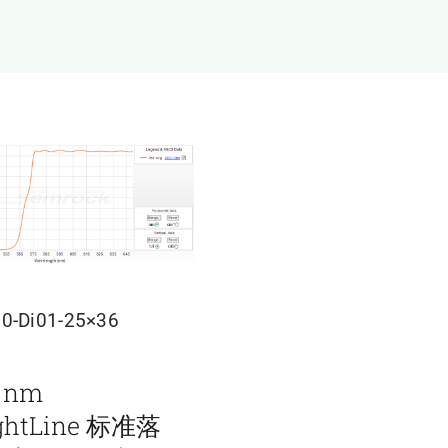
0-Di01-25×36
 nm
ightLine 标准落