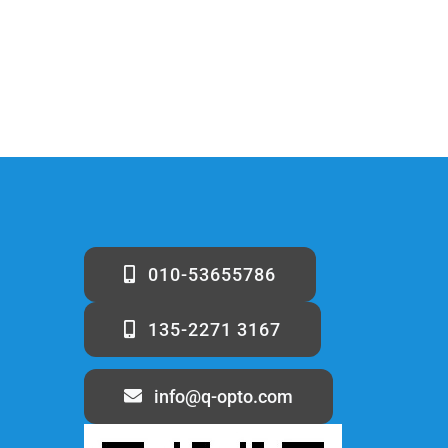
010-53655786
135-2271 3167
info@q-opto.com