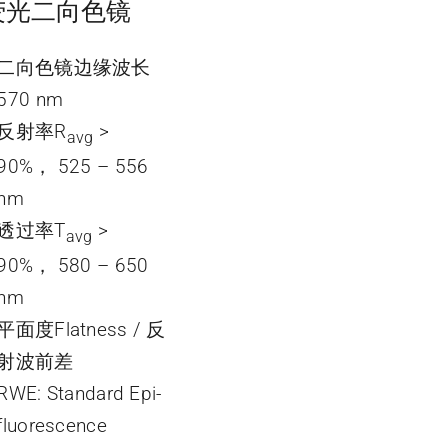
荧光二向色镜
二向色镜边缘波长
570 nm
反射率R
>
avg
90%， 525 – 556
nm
透过率T
>
avg
90%， 580 – 650
nm
平面度Flatness / 反
射波前差
RWE: Standard Epi-
fluorescence