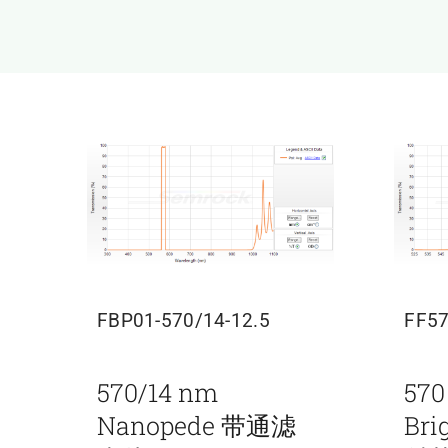
FBP01-570/14-12.5
FF57
570/14 nm
570
Nanopede 带通滤
Br