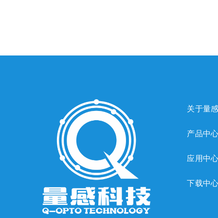
关于量
产品中
应用中
下载中