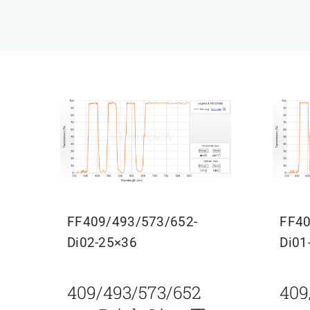
FF409/493/573/652-
FF40
Di02-25×36
Di01
409/493/573/652
409