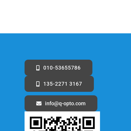
010-53655786
135-2271 3167
info@q-opto.com