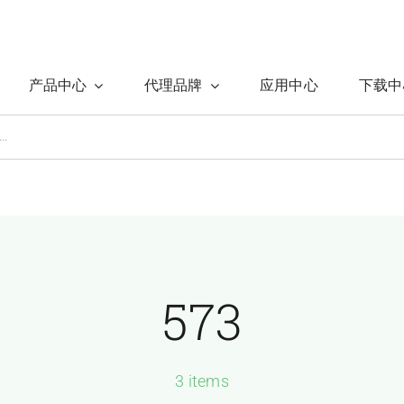
产品中心
代理品牌
应用中心
下载中
573
3 items