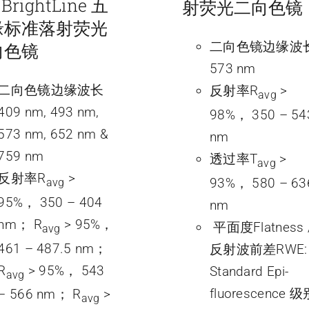
BrightLine 五
射荧光二向色镜
缘标准落射荧光
二向色镜边缘波
向色镜
573 nm
二向色镜边缘波长
反射率R
>
avg
409 nm, 493 nm,
98%， 350 – 54
573 nm, 652 nm &
nm
759 nm
透过率T
>
avg
反射率R
>
93%， 580 – 63
avg
95%， 350 – 404
nm
nm； R
> 95%，
平面度Flatness 
avg
461 – 487.5 nm；
反射波前差RWE:
R
> 95%， 543
Standard Epi-
avg
fluorescence 级
– 566 nm； R
>
avg