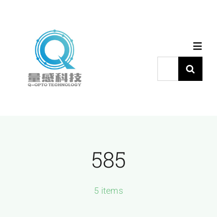
跳
过
内
Toggl
容
Navig
搜
索：
首页
产品中心
585
代理品牌
应用中心
5 items
下载中心