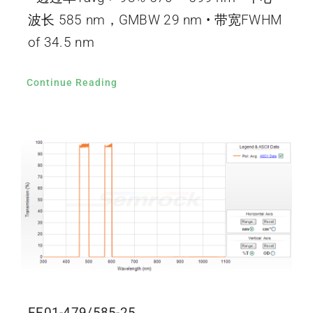
波长 585 nm，GMBW 29 nm • 带宽FWHM
of 34.5 nm
Continue Reading
FF01-479/585-25