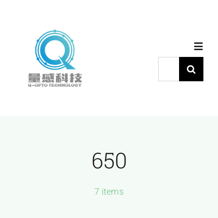
跳
过
内
Toggl
容
Navig
搜
索：
首页
产品中心
650
代理品牌
应用中心
7 items
下载中心