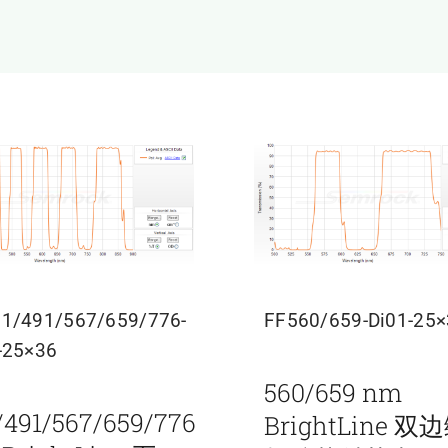
1/491/567/659/776-
FF560/659-Di01-25
-25×36
560/659 nm
/491/567/659/776
BrightLine 双