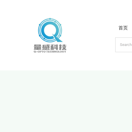
跳
过
内
首页
容
搜
索：