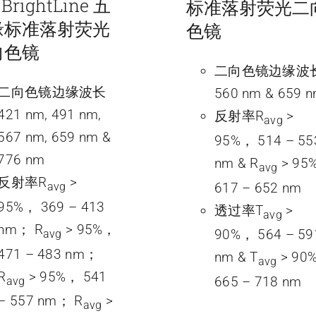
BrightLine 五
标准落射荧光二
缘标准落射荧光
色镜
向色镜
二向色镜边缘波
二向色镜边缘波长
560 nm & 659 
421 nm, 491 nm,
反射率R
>
avg
567 nm, 659 nm &
95%， 514 – 55
776 nm
nm & R
> 95
avg
反射率R
>
617 – 652 nm
avg
95%， 369 – 413
透过率T
>
avg
nm； R
> 95%，
90%， 564 – 59
avg
471 – 483 nm；
nm & T
> 90
avg
R
> 95%， 541
665 – 718 nm
avg
– 557 nm； R
>
avg