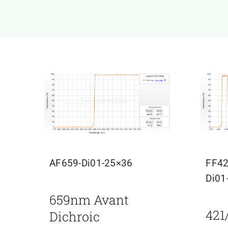
AF659-Di01-25×36
FF42
Di01
659nm Avant
421
Dichroic