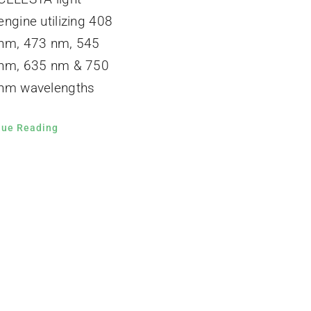
engine utilizing 408
nm, 473 nm, 545
nm, 635 nm & 750
nm wavelengths
nue Reading