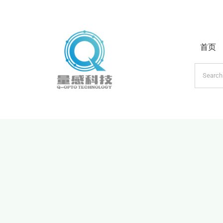
跳
过
内
首页
容
搜
索：