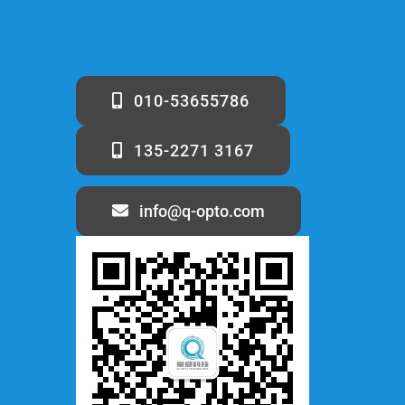
010-53655786
135-2271 3167
info@q-opto.com