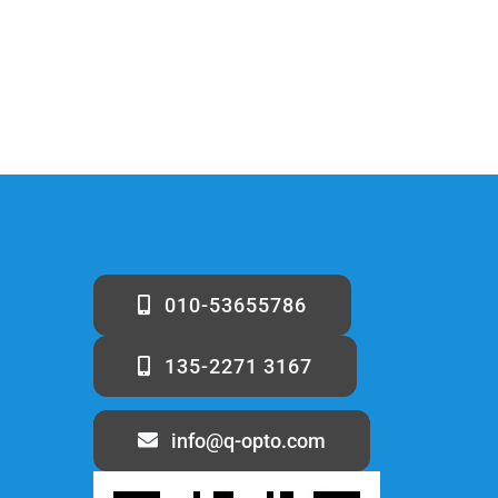
010-53655786
135-2271 3167
info@q-opto.com