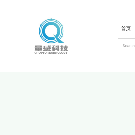
跳
过
内
首页
容
搜
索：