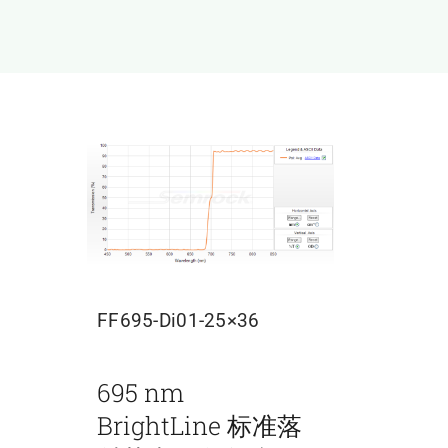
FF695-Di01-25×36
695 nm
BrightLine 标准落