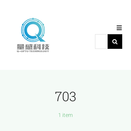
跳
过
内
Toggl
容
Navig
搜
索：
首页
产品中心
703
代理品牌
应用中心
1 item
下载中心