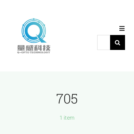
跳
过
内
Toggl
容
Navig
搜
索：
首页
产品中心
705
代理品牌
应用中心
1 item
下载中心