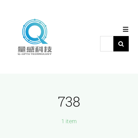
跳
过
内
Toggl
容
Navig
搜
索：
首页
产品中心
738
代理品牌
应用中心
1 item
下载中心