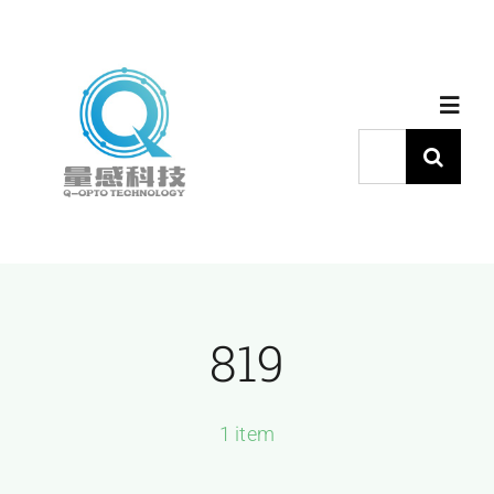
跳
过
内
Toggl
容
Navig
搜
索：
首页
产品中心
819
代理品牌
应用中心
1 item
下载中心