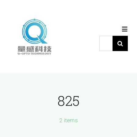
跳
过
内
Toggl
容
Navig
搜
索：
首页
产品中心
825
代理品牌
应用中心
2 items
下载中心