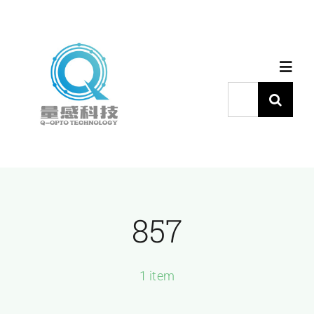
跳
过
内
Toggl
容
Navig
搜
索：
首页
产品中心
857
代理品牌
应用中心
1 item
下载中心