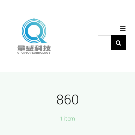
跳
过
内
Toggl
容
Navig
搜
索：
首页
产品中心
860
代理品牌
应用中心
1 item
下载中心