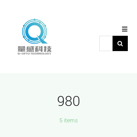
跳
过
内
Toggl
容
Navig
搜
索：
首页
产品中心
980
代理品牌
应用中心
5 items
下载中心