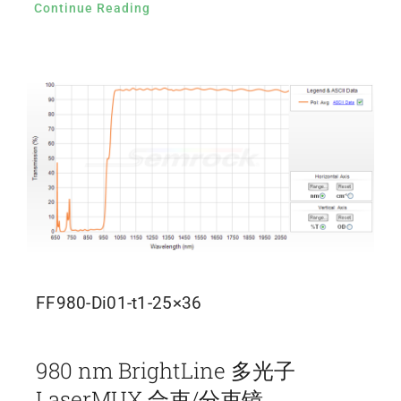
Continue Reading
FF980-Di01-t1-25×36
980 nm BrightLine 多光子
LaserMUX 合束/分束镜