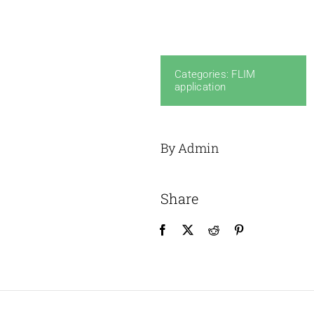
Categories:
FLIM
application
By Admin
Share