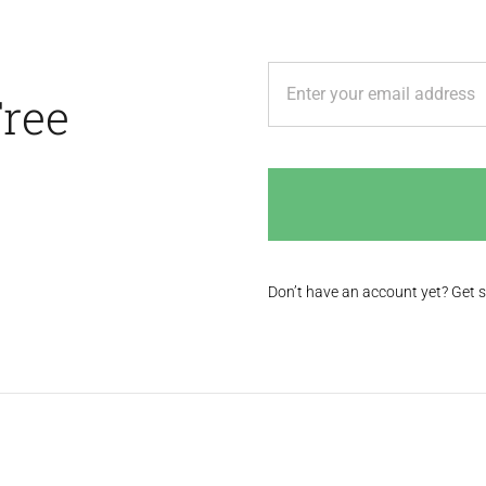
Free
Don’t have an account yet? Get 