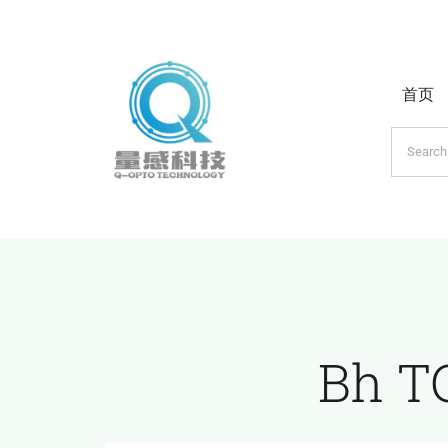
跳
过
内
首页
容
搜
索：
Bh 