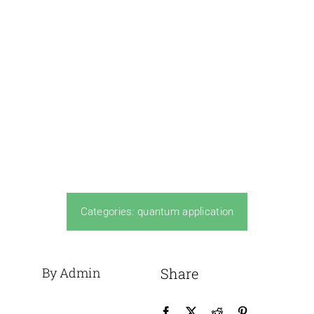
Categories:
quantum application
By Admin
Share