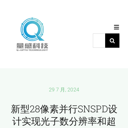
跳
过
内
Toggl
容
Navig
搜
索：
首页
产品中心
代理品牌
29 7 月, 2024
新型28像素并行SNSPD设
应用中心
计实现光子数分辨率和超
下载中心