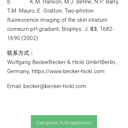
8. K.M. Hanson, M.J. Behne, N.P. Barry,
T.M. Mauro, E. Gratton, Two-photon
fluorescence imaging of the skin stratum
corneum pH gradient, Biophys. J.
83
, 1682-
1690 (2002)
联系方式：
Wolfgang BeckerBecker & Hickl GmbHBerlin,
Germany, https://www.becker-hickl.com
Email: becker@becker-hickl.com
Categories:
FLIM application