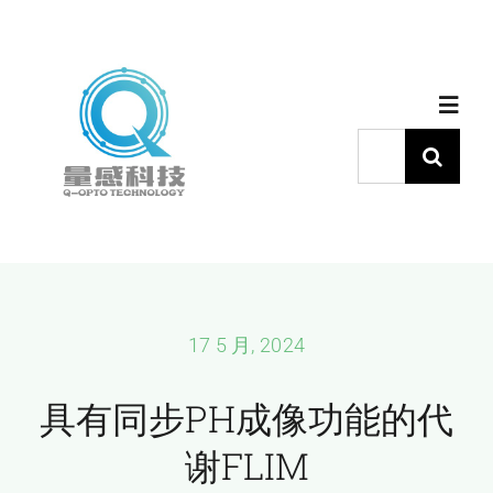
跳
过
内
Toggl
容
Navig
搜
索：
首页
产品中心
代理品牌
17 5 月, 2024
具有同步PH成像功能的代
应用中心
谢FLIM
下载中心