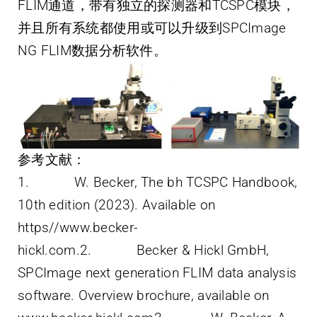
FLIM通道，带有独立的探测器和TCSPC模块，
并且所有系统都使用或可以升级到SPCImage
NG FLIM数据分析软件。
参考文献：
1. W. Becker, The bh TCSPC Handbook,
10th edition (2023). Available on
https//www.becker-
hickl.com.2. Becker & Hickl GmbH,
SPCImage next generation FLIM data analysis
software. Overview brochure, available on