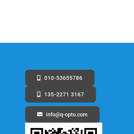
010-53655786
135-2271 3167
info@q-opto.com