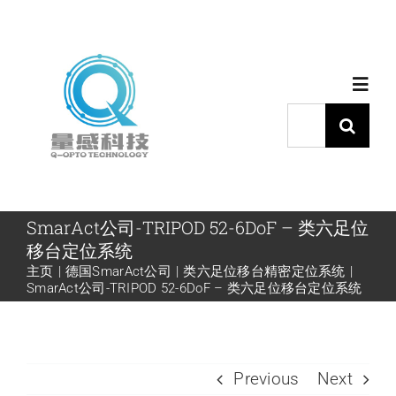
跳
过
内
Toggl
容
Navig
搜
索：
首页
产品中心
SmarAct公司-TRIPOD 52-6DoF – 类六足位
移台定位系统
主页
德国SmarAct公司
类六足位移台精密定位系统
代理品牌
SmarAct公司-TRIPOD 52-6DoF – 类六足位移台定位系统
应用中心
Previous
Next
下载中心