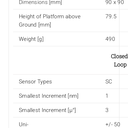
Dimensions
[mm]
90 x 90
Height of Platform above
79.5
Ground [mm]
Weight [g]
490
Closed
Loop
Sensor Types
SC
Smallest Increment [nm]
1
Smallest Increment [µ°]
3
Uni-
+/- 50