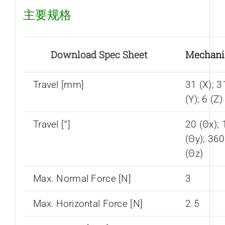
主要规格
Download Spec Sheet
Mechani
Travel [mm]
31 (X); 3
(Y); 6 (Z)
Travel [°]
20 (Θx); 
(Θy); 360
(Θz)
Max. Normal Force [N]
3
Max. Horizontal Force [N]
2.5