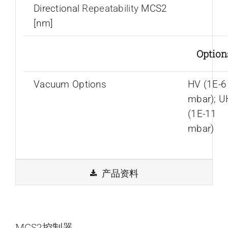
Directional
Repeatability
MCS2
[nm]
Option
Vacuum Options
HV (1E-6
mbar); 
(1E-11
mbar)
产品资料
MCS2控制器