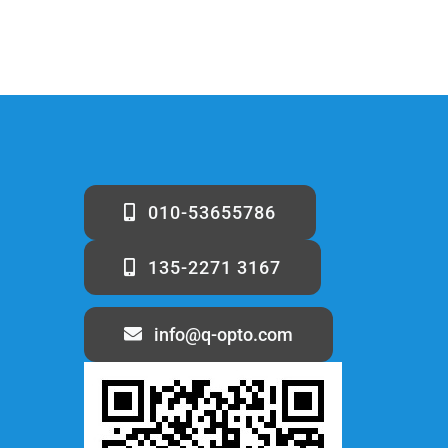
010-53655786
135-2271 3167
info@q-opto.com