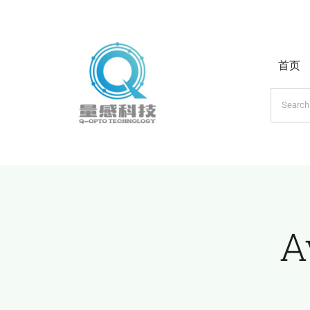
跳
过
内
首页
容
搜
索：