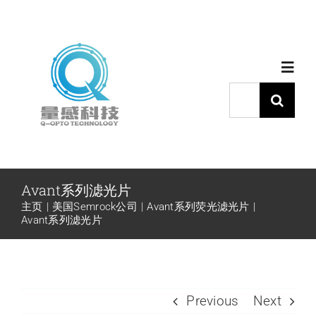
跳
过
内
Toggl
容
Navig
搜
索：
首页
产品中心
Avant系列滤光片
主页
美国Semrock公司
Avant系列荧光滤光片
代理品牌
Avant系列滤光片
应用中心
Previous
Next
下载中心