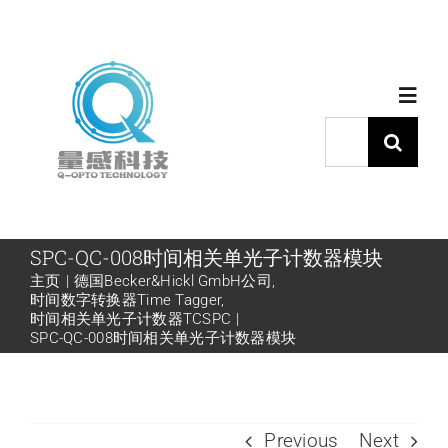
跳
过
内
Toggl
容
Navig
搜
索：
首页
产品中心
SPC-QC-008时间相关单光子计数器模块
主页
德国Becker&Hickl GmbH公司
时间数字转换器Time Tagger
代理品牌
时间相关单光子计数器TCSPC
SPC-QC-008时间相关单光子计数器模块
应用中心
Previous
Next
下载中心