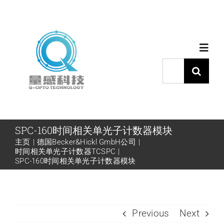
跳
过
内
Toggl
容
Navig
搜
索：
首页
产品中心
SPC-160时间相关单光子计数器模块
主页
德国Becker&Hickl GmbH公司
时间相关单光子计数器TCSPC
代理品牌
SPC-160时间相关单光子计数器模块
应用中心
Previous
Next
下载中心